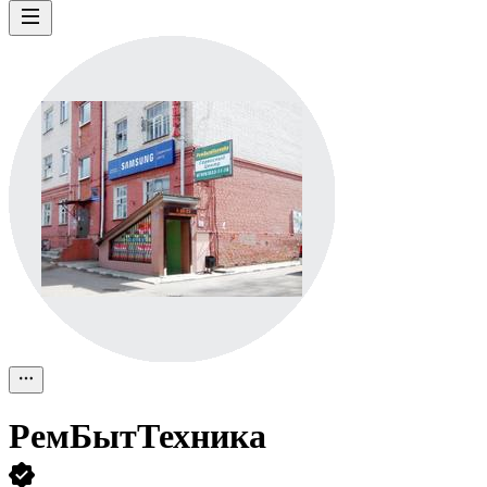
РемБытТехника